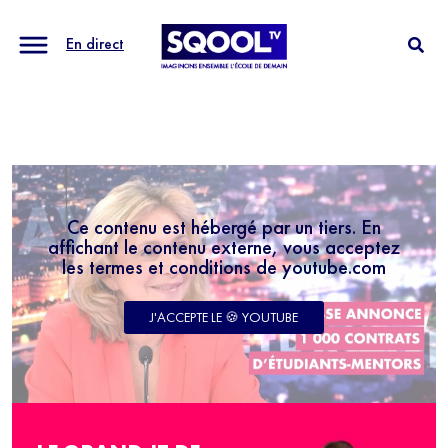
En direct
Ce contenu est hébergé par un tiers. En
affichant le contenu externe, vous acceptez
les termes et conditions de youtube.com
J'ACCEPTE LE 🍪 YOUTUBE