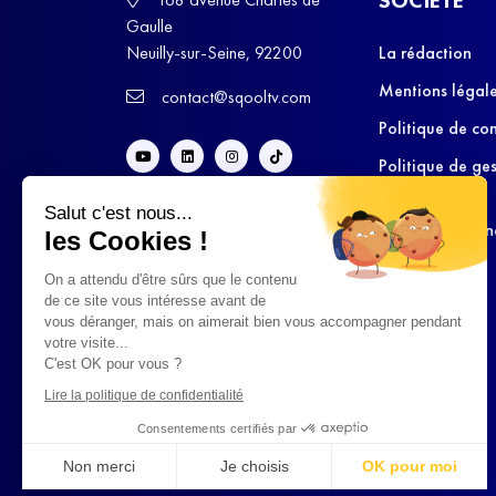
Gaulle
Neuilly-sur-Seine, 92200
La rédaction
Mentions légal
contact@sqooltv.com
Politique de con
Politique de ge
cookies
Salut c'est nous...
Conditions Gén
les Cookies !
d’Utilisation
On a attendu d'être sûrs que le contenu
de ce site vous intéresse avant de
vous déranger, mais on aimerait bien vous accompagner pendant
votre visite...
C'est OK pour vous ?
Lire la politique de confidentialité
Consentements certifiés par
Non merci
Je choisis
OK pour moi