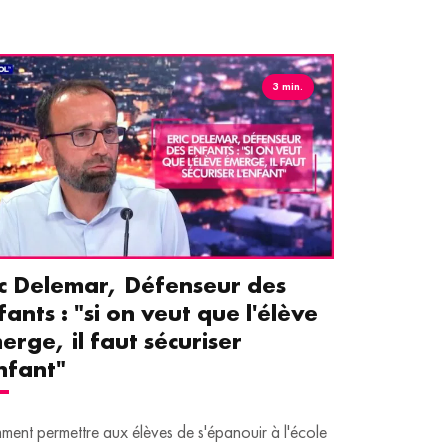
3 min.
ic Delemar, Défenseur des
Guillemet
fants : "si on veut que l'élève
pour les 
erge, il faut sécuriser
aident le
enfant"
écrans
ent permettre aux élèves de s'épanouir à l'école
Traditionnellem