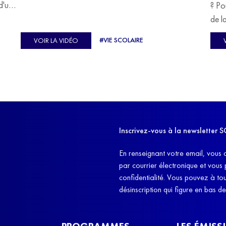
devoir malgré tout se construire un avenir.
d'un
? Po
u
de l
C'est l'histoire de nombreux réfugiés, et notamment
se-
s'oc
#VIE SCOLAIRE
VOIR LA VIDÉO
celle de Lisa Machukha, que nous vous proposons de
pass
découvrir aujourd'hui.
class
Dans
l'ex
11h4
d'êt
Inscrivez-vous à la newslette
et q
En renseignant votre email, vous 
par courrier électronique et vous
confidentialité. Vous pouvez à t
désinscription qui figure en bas d
PROGRAMMES
LES ÉMISS