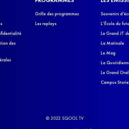
Grille des programmes
Souvenirs d’éc
es
Les replays
L’École du futu
fidentialité
Le Grand JT de
stion des
La Matinale
Le Mag
érales
La Quotidienn
Le Grand Oral
Campus Storie
© 2022 SQOOL TV