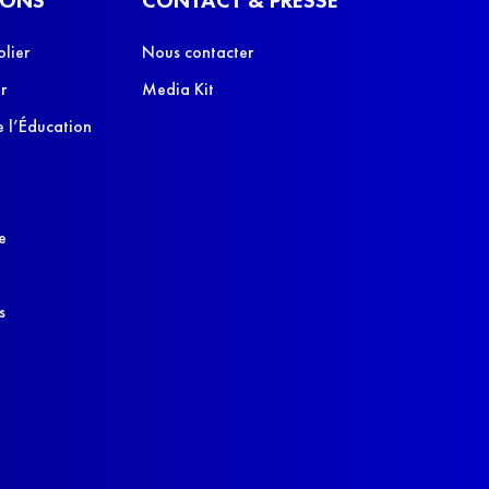
olier
Nous contacter
r
Media Kit
 l’Éducation
e
s