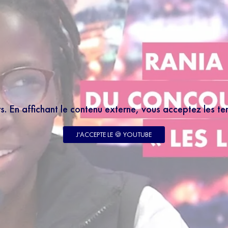
rs. En affichant le contenu externe, vous acceptez les t
J'ACCEPTE LE 🍪 YOUTUBE