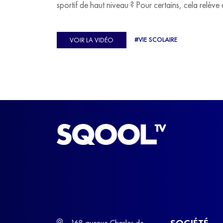
sportif de haut niveau ? Pour certains, cela relève 
véritable casse-tête. C'est précisément ce qu'a véc
Ulysse Soriano, vice-champion d'Europe de Hor
#VIE SCOLAIRE
VOIR LA VIDÉO
ball, qui a failli abandonner ses études avant de
trouver un nouvel équilibre.
SOCIÉTÉ
168 avenue Charles de