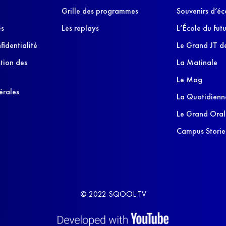
Grille des programmes
Souvenirs d’éc
es
Les replays
L’École du futu
fidentialité
Le Grand JT de
stion des
La Matinale
Le Mag
érales
La Quotidienn
Le Grand Oral
Campus Storie
© 2022 SQOOL TV
s Options