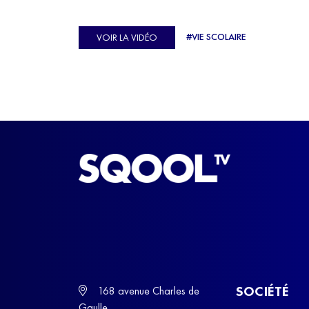
véritable casse-tête. C'est précisément ce qu'a véc
Ulysse Soriano, vice-champion d'Europe de Hor
#VIE SCOLAIRE
VOIR LA VIDÉO
ball, qui a failli abandonner ses études avant de
trouver un nouvel équilibre.
SOCIÉTÉ
168 avenue Charles de
Gaulle