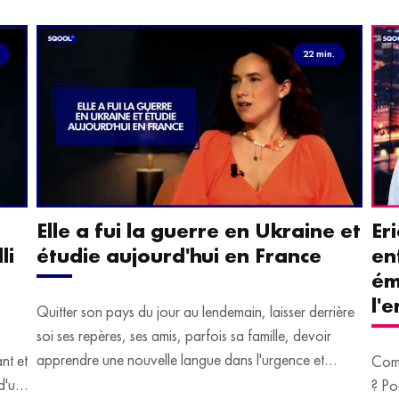
.
22 min.
Elle a fui la guerre en Ukraine et
Er
li
étudie aujourd'hui en France
en
ém
l'
Quitter son pays du jour au lendemain, laisser derrière
soi ses repères, ses amis, parfois sa famille, devoir
apprendre une nouvelle langue dans l'urgence et
ant et
Comm
devoir malgré tout se construire un avenir.
d'un
? Po