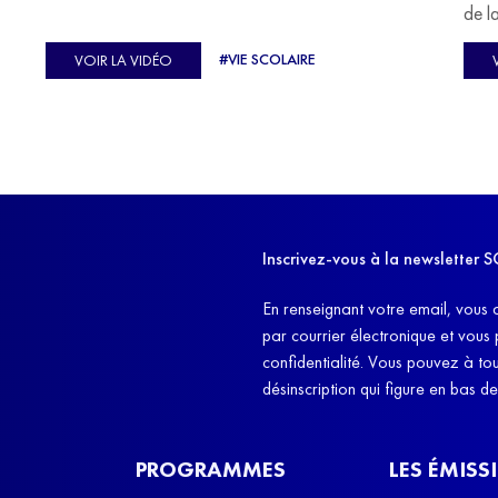
u
de l
C'est l'histoire de nombreux réfugiés, et notamment
se-
s'oc
#VIE SCOLAIRE
VOIR LA VIDÉO
celle de Lisa Machukha, que nous vous proposons de
pass
découvrir aujourd'hui.
class
Dans
l'ex
11h4
d'êt
Inscrivez-vous à la newslette
et q
En renseignant votre email, vous 
par courrier électronique et vous
confidentialité. Vous pouvez à t
désinscription qui figure en bas d
PROGRAMMES
LES ÉMISS