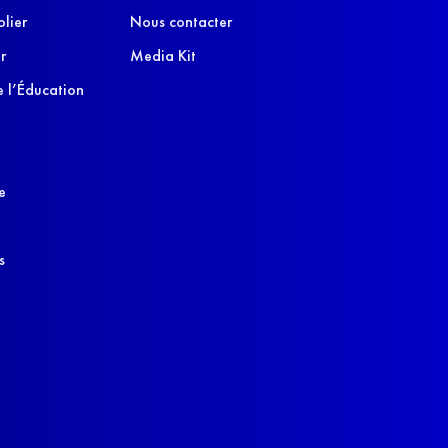
olier
Nous contacter
r
Media Kit
 l’Éducation
e
s