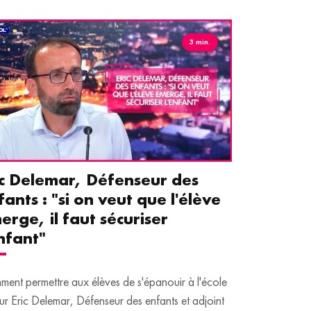
3 min.
ic Delemar, Défenseur des
Guillemet
fants : "si on veut que l'élève
pour les 
erge, il faut sécuriser
aident le
enfant"
écrans
ent permettre aux élèves de s'épanouir à l'école
Traditionnellem
ur Eric Delemar, Défenseur des enfants et adjoint
moins de temps 