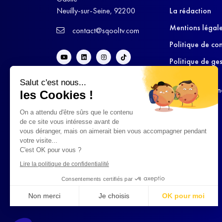
Neuilly-sur-Seine, 92200
La rédaction
Mentions légal
contact@sqooltv.com
Politique de con
Politique de ge
cookies
Salut c'est nous...
Conditions Gén
les Cookies !
d’Utilisation
On a attendu d'être sûrs que le contenu
de ce site vous intéresse avant de
vous déranger, mais on aimerait bien vous accompagner pendant
votre visite...
C'est OK pour vous ?
Lire la politique de confidentialité
Consentements certifiés par
Non merci
Je choisis
OK pour moi
Axeptio consent
Plateforme de Gestion du Consentement : Personnalisez vo