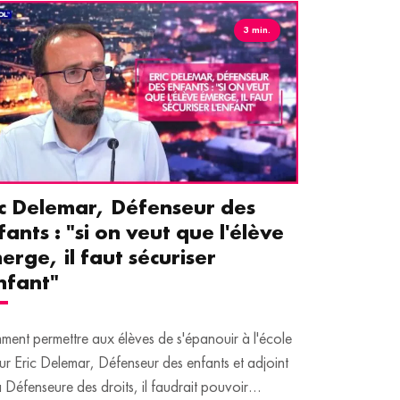
3 min.
ic Delemar, Défenseur des
Guillemet
fants : "si on veut que l'élève
pour les 
erge, il faut sécuriser
aident le
enfant"
écrans
ent permettre aux élèves de s'épanouir à l'école
Traditionnellem
ur Eric Delemar, Défenseur des enfants et adjoint
moins de temps 
a Défenseure des droits, il faudrait pouvoir
adultes, qui peuv