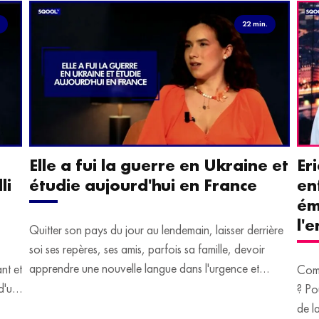
.
22 min.
Elle a fui la guerre en Ukraine et
Er
li
étudie aujourd'hui en France
en
ém
l'
Quitter son pays du jour au lendemain, laisser derrière
soi ses repères, ses amis, parfois sa famille, devoir
apprendre une nouvelle langue dans l'urgence et
ant et
Comm
devoir malgré tout se construire un avenir.
d'un
? Po
u
de l