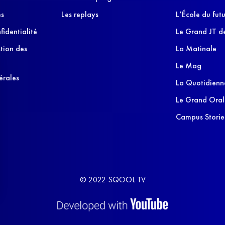
es
Les replays
L’École du futu
fidentialité
Le Grand JT de
stion des
La Matinale
Le Mag
érales
La Quotidienn
Le Grand Oral
Campus Storie
© 2022 SQOOL TV
s Options
ètres de confidentialité, en garantissant la conformité avec le