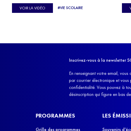
C'est l'histoire de nombreux réfugiés, et notamment
se-
s'oc
#VIE SCOLAIRE
VOIR LA VIDÉO
celle de Lisa Machukha, que nous vous proposons de
pass
découvrir aujourd'hui.
class
Dans
l'ex
11h4
d'êt
Inscrivez-vous à la newslette
et q
En renseignant votre email, vous 
par courrier électronique et vous
confidentialité. Vous pouvez à t
désinscription qui figure en bas d
PROGRAMMES
LES ÉMISS
Grille des programmes
Souvenirs d’éc