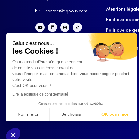
Mentions légal
contact@sqooltv.com
Politique de con
Politique de ge
cookies
Salut c'est nous...
Conditions Gén
les Cookies !
d’Utilisation
On a attendu d'être sûrs que le contenu
de ce site vous intéresse avant de
vous déranger, mais on aimerait bien vous accompagner pendant
votre visite...
C'est OK pour vous ?
Lire la politique de confidentialité
Consentements certifiés par
Non merci
Je choisis
OK pour moi
Axeptio consent
Plateforme de Gestion du Consentement : Personnalisez vo
Notre plateforme vous permet d'adapter et de gérer vos param