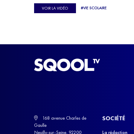
Ulysse Soriano, vice-champion d'Europe de Hor
#VIE SCOLAIRE
VOIR LA VIDÉO
ball, qui a failli abandonner ses études avant de
trouver un nouvel équilibre.
SOCIÉTÉ
168 avenue Charles de
Gaulle
Neuilly-sur-Seine, 92200
La rédaction