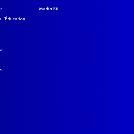
r
Media Kit
 l’Éducation
e
s
s réglementations. Personnalisez vos préférences pour contrôler