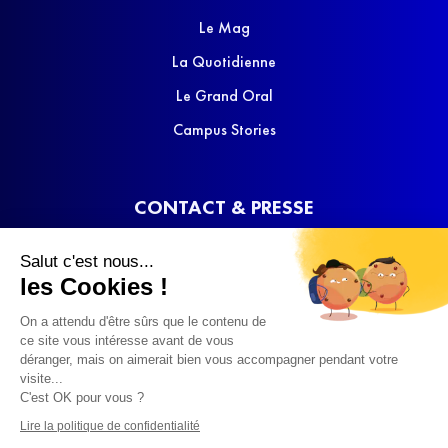
Le Mag
La Quotidienne
Le Grand Oral
Campus Stories
CONTACT & PRESSE
Nous contacter
Salut c'est nous...
Media Kit
les Cookies !
On a attendu d'être sûrs que le contenu de
ce site vous intéresse avant de vous
déranger, mais on aimerait bien vous accompagner pendant votre
visite...
C'est OK pour vous ?
© 2022 SQOOL TV
Lire la politique de confidentialité