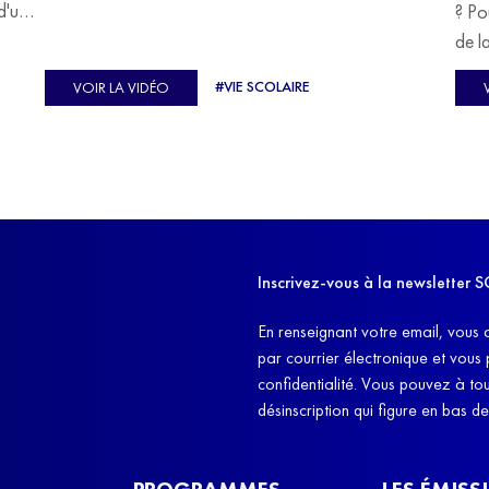
devoir malgré tout se construire un avenir.
d'un
? Po
u
de l
C'est l'histoire de nombreux réfugiés, et notamment
se-
s'oc
#VIE SCOLAIRE
VOIR LA VIDÉO
celle de Lisa Machukha, que nous vous proposons de
pass
découvrir aujourd'hui.
class
Dans
l'ex
11h4
d'êt
Inscrivez-vous à la newslette
et q
En renseignant votre email, vous 
par courrier électronique et vous
confidentialité. Vous pouvez à t
désinscription qui figure en bas d
PROGRAMMES
LES ÉMISS