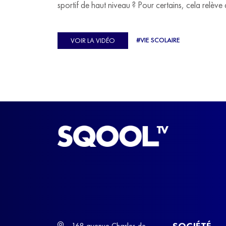
sportif de haut niveau ? Pour certains, cela relève 
véritable casse-tête. C'est précisément ce qu'a véc
Ulysse Soriano, vice-champion d'Europe de Hor
#VIE SCOLAIRE
VOIR LA VIDÉO
ball, qui a failli abandonner ses études avant de
trouver un nouvel équilibre.
SOCIÉTÉ
168 avenue Charles de