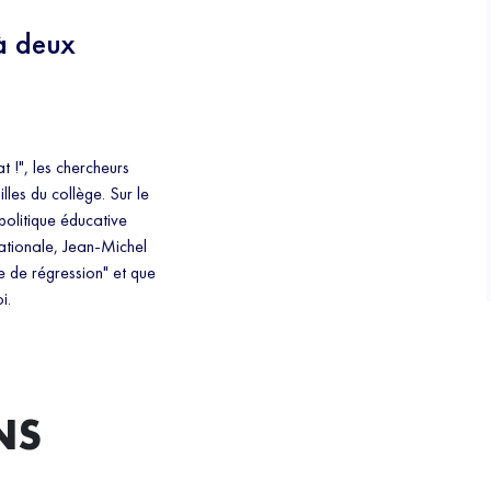
"à deux
t !", les chercheurs
lles du collège. Sur le
politique éducative
nationale, Jean-Michel
te de régression" et que
i.
NS