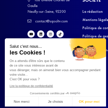
Gaulle
Neuilly-sur-Seine, 92200
La rédaction
Mentions légal
contact@sqooltv.com
Politique de con
Politique de ge
cookies
Salut c'est nous...
Conditions Gén
les Cookies !
d’Utilisation
On a attendu d'être sûrs que le contenu
de ce site vous intéresse avant de
vous déranger, mais on aimerait bien vous accompagner pendant
votre visite...
C'est OK pour vous ?
Lire la politique de confidentialité
Consentements certifiés par
Non merci
Je choisis
OK pour moi