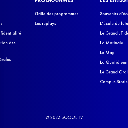
Grille des programmes
Souvenirs d’éc
es
Les replays
L’École du futu
fidentialité
Le Grand JT de
stion des
La Matinale
Le Mag
érales
La Quotidienn
Le Grand Oral
Campus Storie
© 2022 SQOOL TV