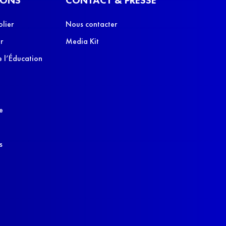
olier
Nous contacter
r
Media Kit
 l’Éducation
e
s