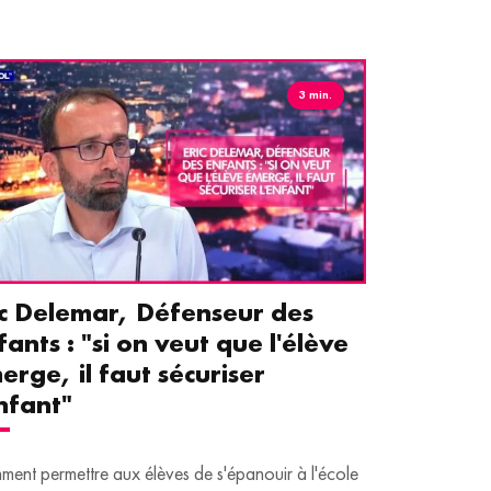
3 min.
ic Delemar, Défenseur des
Guillemet
fants : "si on veut que l'élève
pour les 
erge, il faut sécuriser
aident le
enfant"
écrans
ent permettre aux élèves de s'épanouir à l'école
Traditionnellem