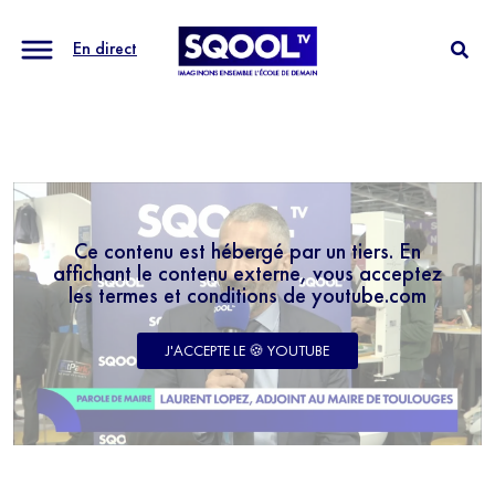
En direct
Ce contenu est hébergé par un tiers. En
affichant le contenu externe, vous acceptez
les termes et conditions de youtube.com
J'ACCEPTE LE 🍪 YOUTUBE