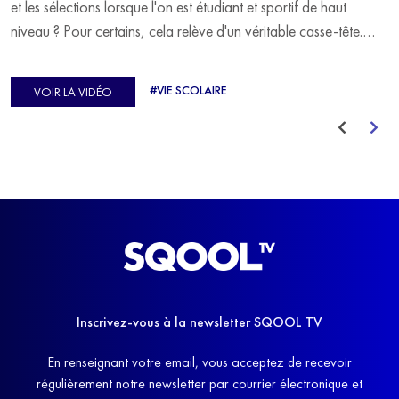
et les sélections lorsque l'on est étudiant et sportif de haut
niveau ? Pour certains, cela relève d'un véritable casse-tête.
C'est précisément ce qu'a vécu Ulysse Soriano, vice-champion
d'Europe de Horse-ball, qui a failli abandonner ses études
#VIE SCOLAIRE
VOIR LA VIDÉO
avant de trouver un nouvel équilibre.
Inscrivez-vous à la newsletter SQOOL TV
En renseignant votre email, vous acceptez de recevoir
régulièrement notre newsletter par courrier électronique et