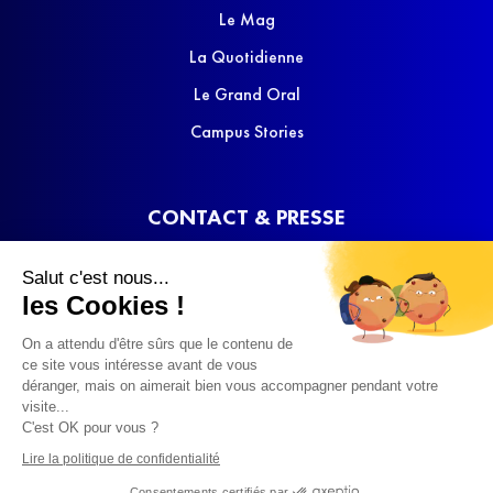
Le Mag
La Quotidienne
Le Grand Oral
Campus Stories
CONTACT & PRESSE
Nous contacter
Salut c'est nous...
Media Kit
les Cookies !
On a attendu d'être sûrs que le contenu de
ce site vous intéresse avant de vous
déranger, mais on aimerait bien vous accompagner pendant votre
visite...
C'est OK pour vous ?
© 2022 SQOOL TV
Lire la politique de confidentialité
Consentements certifiés par