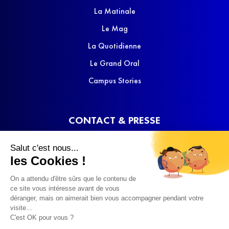
La Matinale
Le Mag
La Quotidienne
Le Grand Oral
Campus Stories
CONTACT & PRESSE
Nous contacter
Salut c'est nous...
Media Kit
les Cookies !
On a attendu d'être sûrs que le contenu de
ce site vous intéresse avant de vous
déranger, mais on aimerait bien vous accompagner pendant votre
visite...
C'est OK pour vous ?
© 2022 SQOOL TV