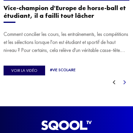
Vice-champion d'Europe de horse-ball et
étudiant, il a failli tout lâcher
Comment concilier les cours, les entraînements, les compétitions
et les sélections lorsque l'on est étudiant et sportif de haut
niveau ? Pour certains, cela relève d'un véritable casse-tête.
C'est précisément ce qu'a vécu Ulysse Soriano, vice-champion
d'Europe de Horse-ball, qui a failli abandonner ses études
#VIE SCOLAIRE
VOIR LA VIDÉO
avant de trouver un nouvel équilibre.