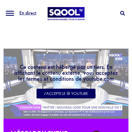
En direct
Ce contenu est hébergé par un tiers. En
affichant le contenu externe, vous acceptez
les termes et conditions de youtube.com
J'ACCEPTE LE 🍪 YOUTUBE