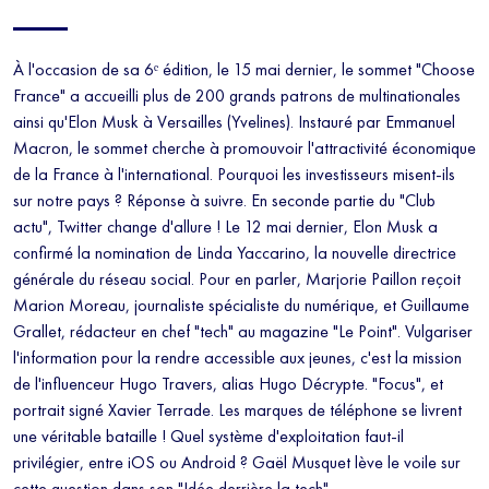
À l'occasion de sa 6ᵉ édition, le 15 mai dernier, le sommet "Choose
France" a accueilli plus de 200 grands patrons de multinationales
ainsi qu'Elon Musk à Versailles (Yvelines). Instauré par Emmanuel
Macron, le sommet cherche à promouvoir l'attractivité économique
de la France à l'international. Pourquoi les investisseurs misent-ils
sur notre pays ? Réponse à suivre. En seconde partie du "Club
actu", Twitter change d'allure ! Le 12 mai dernier, Elon Musk a
confirmé la nomination de Linda Yaccarino, la nouvelle directrice
générale du réseau social. Pour en parler, Marjorie Paillon reçoit
Marion Moreau, journaliste spécialiste du numérique, et Guillaume
Grallet, rédacteur en chef "tech" au magazine "Le Point". Vulgariser
l'information pour la rendre accessible aux jeunes, c'est la mission
de l'influenceur Hugo Travers, alias Hugo Décrypte. "Focus", et
portrait signé Xavier Terrade. Les marques de téléphone se livrent
une véritable bataille ! Quel système d'exploitation faut-il
privilégier, entre iOS ou Android ? Gaël Musquet lève le voile sur
cette question dans son "Idée derrière la tech".