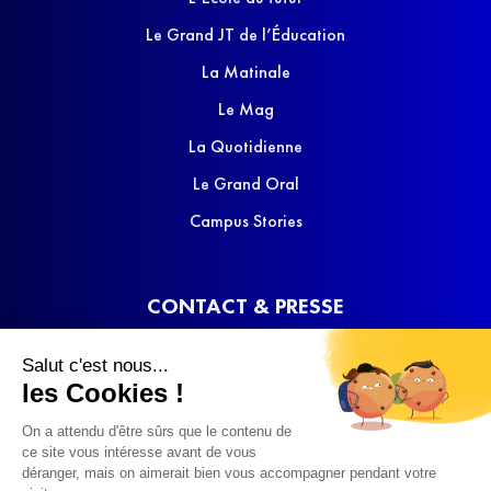
Le Grand JT de l’Éducation
La Matinale
Le Mag
La Quotidienne
Le Grand Oral
Campus Stories
CONTACT & PRESSE
Nous contacter
Salut c'est nous...
Media Kit
les Cookies !
On a attendu d'être sûrs que le contenu de
ce site vous intéresse avant de vous
déranger, mais on aimerait bien vous accompagner pendant votre