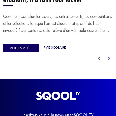
étudiant, il a failli tout lâcher
Comment concilier les cours, les entraînements, les compétitions
et les sélections lorsque l'on est étudiant et sportif de haut
niveau ? Pour certains, cela relève d'un véritable casse-tête.
C'est précisément ce qu'a vécu Ulysse Soriano, vice-champion
d'Europe de Horse-ball, qui a failli abandonner ses études
#VIE SCOLAIRE
VOIR LA VIDÉO
avant de trouver un nouvel équilibre.
Inscrivez-vous à la newsletter SQOOL TV