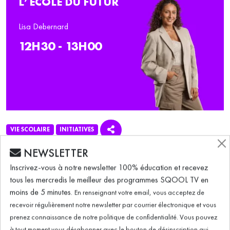
L’ÉCOLE DU FUTUR
Lisa Debernard
12H30 - 13H00
VIE SCOLAIRE
INITIATIVES
NEWSLETTER
ÉMISSION DU 13.02.2026
Inscrivez-vous à notre newsletter 100% éducation et recevez
tous les mercredis le meilleur des programmes SQOOL TV en
moins de 5 minutes.
L'École du futur (13/02/2026) – EvidenceB :
En renseignant votre email, vous acceptez de
recevoir régulièrement notre newsletter par courrier électronique et vous
les maths avec l'apprentissage adaptatif
prenez connaissance de notre politique de confidentialité. Vous pouvez
à tout moment vous désabonner avec le bouton de désinscription qui