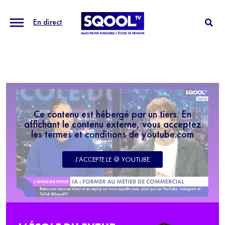
En direct
Ce contenu est hébergé par un tiers. En
affichant le contenu externe, vous acceptez
les termes et conditions de youtube.com
J'ACCEPTE LE 🍪 YOUTUBE