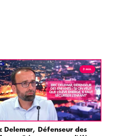
3 min.
ic Delemar, Défenseur des
Guillemet