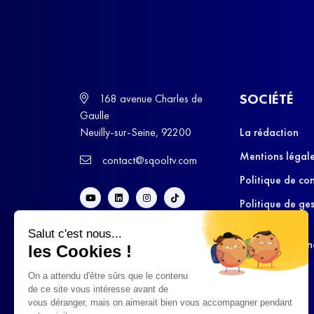
SOCIÉTÉ
168 avenue Charles de
Gaulle
Neuilly-sur-Seine, 92200
La rédaction
Mentions légal
contact@sqooltv.com
Politique de con
Politique de ge
cookies
Salut c'est nous...
Conditions Gén
les Cookies !
d’Utilisation
On a attendu d'être sûrs que le contenu
de ce site vous intéresse avant de
vous déranger, mais on aimerait bien vous accompagner pendant