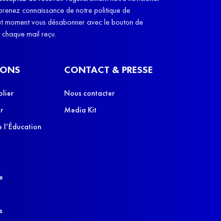
cobayes, des co
 prenez connaissance de notre politique de
leurs parents", e
out moment vous désabonner avec le bouton de
e chaque mail reçu.
IONS
CONTACT & PRESSE
olier
Nous contacter
r
Media Kit
 l’Éducation
e
s