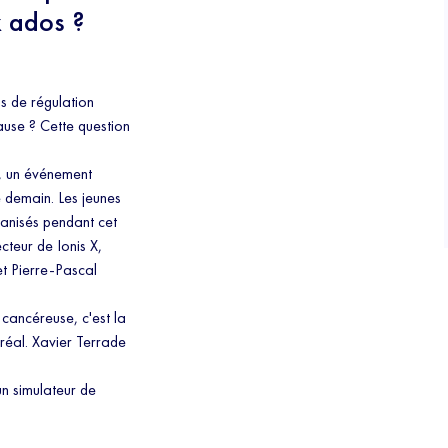
x ados ?
ns de régulation
 pause ? Cette question
e, un événement
 demain. Les jeunes
ganisés pendant cet
cteur de Ionis X,
et Pierre-Pascal
cancéreuse, c'est la
réal. Xavier Terrade
n simulateur de