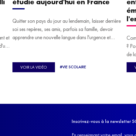
li
étudie aujourd'hui en France
en
ém
l'
Quitter son pays du jour au lendemain, laisser derrière
soi ses repères, ses amis, parfois sa famille, devoir
apprendre une nouvelle langue dans l'urgence et
ant et
Comm
devoir malgré tout se construire un avenir.
d'un
? Po
u
de l
C'est l'histoire de nombreux réfugiés, et notamment
se-
s'oc
#VIE SCOLAIRE
VOIR LA VIDÉO
celle de Lisa Machukha, que nous vous proposons de
pass
découvrir aujourd'hui.
class
Dans
l'ex
11h4
d'êt
Inscrivez-vous à la newslette
et q
En renseignant votre email, vous 