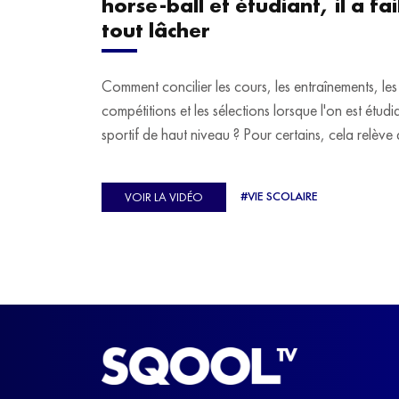
horse-ball et étudiant, il a fail
tout lâcher
Comment concilier les cours, les entraînements, les
compétitions et les sélections lorsque l'on est étudi
sportif de haut niveau ? Pour certains, cela relève 
véritable casse-tête. C'est précisément ce qu'a véc
Ulysse Soriano, vice-champion d'Europe de Hor
#VIE SCOLAIRE
VOIR LA VIDÉO
ball, qui a failli abandonner ses études avant de
trouver un nouvel équilibre.