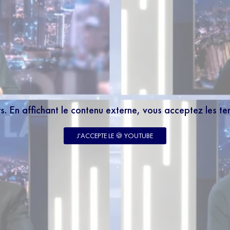
rs. En affichant le contenu externe, vous acceptez les t
J'ACCEPTE LE 🍪 YOUTUBE