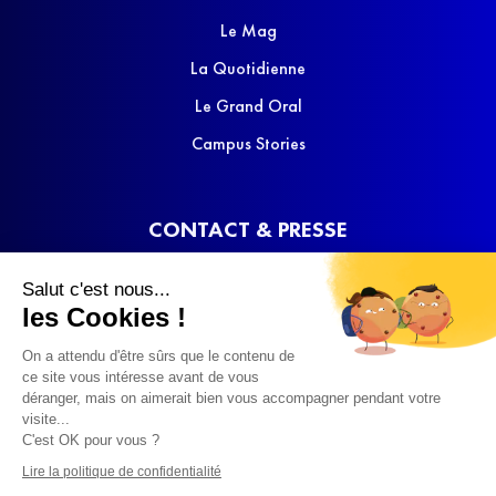
Le Mag
La Quotidienne
Le Grand Oral
Campus Stories
CONTACT & PRESSE
Nous contacter
Salut c'est nous...
Media Kit
les Cookies !
On a attendu d'être sûrs que le contenu de
ce site vous intéresse avant de vous
déranger, mais on aimerait bien vous accompagner pendant votre
visite...
C'est OK pour vous ?
© 2022 SQOOL TV
Lire la politique de confidentialité