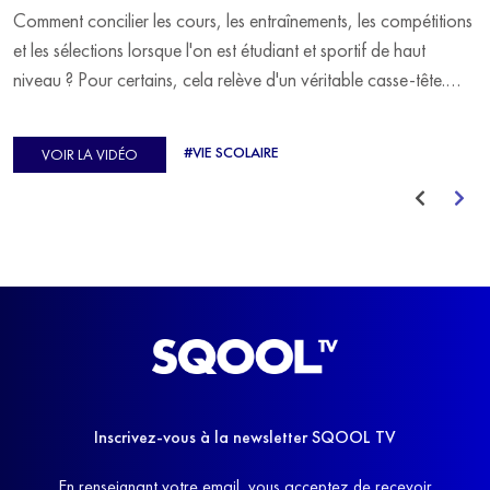
Comment concilier les cours, les entraînements, les compétitions
et les sélections lorsque l'on est étudiant et sportif de haut
niveau ? Pour certains, cela relève d'un véritable casse-tête.
C'est précisément ce qu'a vécu Ulysse Soriano, vice-champion
d'Europe de Horse-ball, qui a failli abandonner ses études
#VIE SCOLAIRE
VOIR LA VIDÉO
avant de trouver un nouvel équilibre.
Inscrivez-vous à la newsletter SQOOL TV
En renseignant votre email, vous acceptez de recevoir