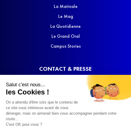
La Matinale
Le Mag
La Quotidienne
Le Grand Oral
Campus Stories
CONTACT & PRESSE
Nous contacter
Salut c'est nous...
Media Kit
les Cookies !
On a attendu d'être sûrs que le contenu de
ce site vous intéresse avant de vous
déranger, mais on aimerait bien vous accompagner pendant votre
visite...
C'est OK pour vous ?
© 2022 SQOOL TV