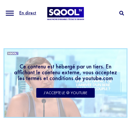
En direct
Ce contenu est hébergé par un tiers. En
affichant le contenu externe, vous acceptez
les termes et conditions de youtube.com
J'ACCEPTE LE 🍪 YOUTUBE