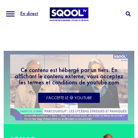
En direct
Ce contenu est hébergé par un tiers. En
affichant le contenu externe, vous acceptez
les termes et conditions de youtube.com
J'ACCEPTE LE 🍪 YOUTUBE