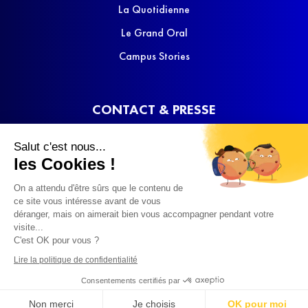
La Quotidienne
Le Grand Oral
Campus Stories
CONTACT & PRESSE
Nous contacter
Salut c'est nous...
Media Kit
les Cookies !
On a attendu d'être sûrs que le contenu de
ce site vous intéresse avant de vous
déranger, mais on aimerait bien vous accompagner pendant votre
visite...
C'est OK pour vous ?
© 2022 SQOOL TV
Lire la politique de confidentialité
Consentements certifiés par
Non merci
Je choisis
OK pour moi