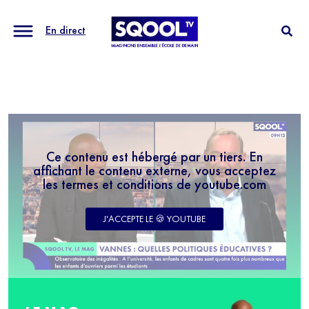
En direct
Ce contenu est hébergé par un tiers. En
affichant le contenu externe, vous acceptez
les termes et conditions de youtube.com
J'ACCEPTE LE 🍪 YOUTUBE