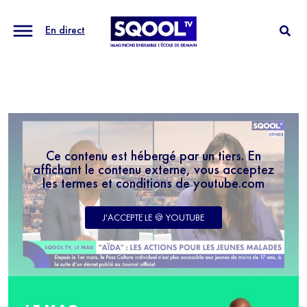
En direct
Ce contenu est hébergé par un tiers. En
affichant le contenu externe, vous acceptez
les termes et conditions de youtube.com
J'ACCEPTE LE 🍪 YOUTUBE