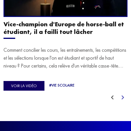
Vice-champion d'Europe de horse-ball et
étudiant, il a failli tout lâcher
Comment concilier les cours, les entraînements, les compétitions
et les sélections lorsque l'on est étudiant et sportif de haut
niveau ? Pour certains, cela relève d'un véritable casse-tête.
C'est précisément ce qu'a vécu Ulysse Soriano, vice-champion
d'Europe de Horse-ball, qui a failli abandonner ses études
#VIE SCOLAIRE
VOIR LA VIDÉO
avant de trouver un nouvel équilibre.