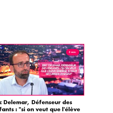
3 min.
ic Delemar, Défenseur des
Guillemet
fants : "si on veut que l'élève
pour les 