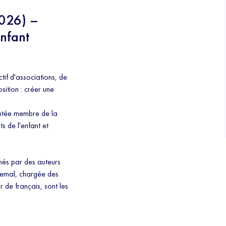
2026) –
enfant
ctif d'associations, de
sition : créer une
putée membre de la
s de l'enfant et
nés par des auteurs
quemal, chargée des
r de français, sont les