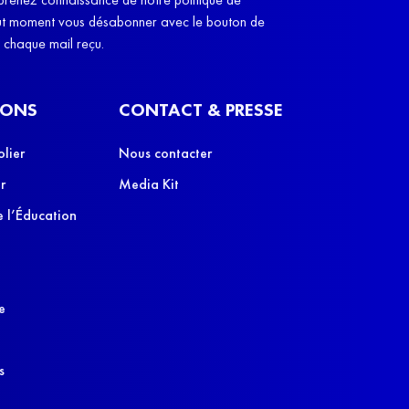
leurs parents", e
out moment vous désabonner avec le bouton de
e chaque mail reçu.
IONS
CONTACT & PRESSE
olier
Nous contacter
r
Media Kit
 l’Éducation
e
s