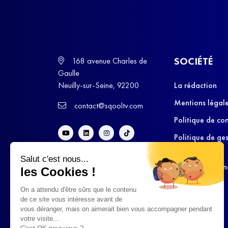
SOCIÉTÉ
168 avenue Charles de
Gaulle
Neuilly-sur-Seine, 92200
La rédaction
Mentions légal
contact@sqooltv.com
Politique de con
Politique de ge
cookies
Salut c'est nous...
Conditions Gén
les Cookies !
d’Utilisation
On a attendu d'être sûrs que le contenu
de ce site vous intéresse avant de
vous déranger, mais on aimerait bien vous accompagner pendant
votre visite...