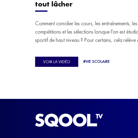
tout lâcher
Comment concilier les cours, les entraînements, les
compétitions et les sélections lorsque l'on est étudi
sportif de haut niveau ? Pour certains, cela relève 
véritable casse-tête. C'est précisément ce qu'a véc
Ulysse Soriano, vice-champion d'Europe de Hor
#VIE SCOLAIRE
VOIR LA VIDÉO
ball, qui a failli abandonner ses études avant de
trouver un nouvel équilibre.