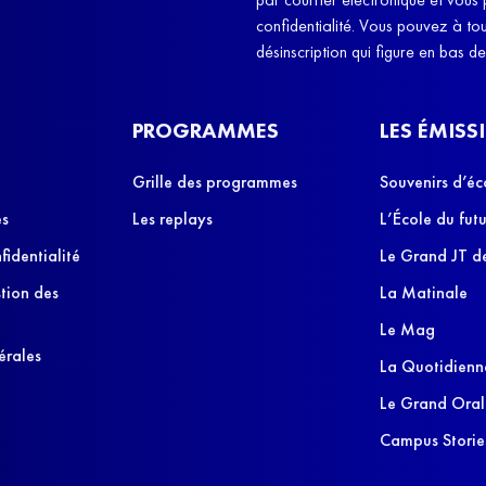
confidentialité. Vous pouvez à t
désinscription qui figure en bas d
PROGRAMMES
LES ÉMISS
Grille des programmes
Souvenirs d’éc
es
Les replays
L’École du futu
fidentialité
Le Grand JT de
stion des
La Matinale
Le Mag
érales
La Quotidienn
Le Grand Oral
Campus Storie