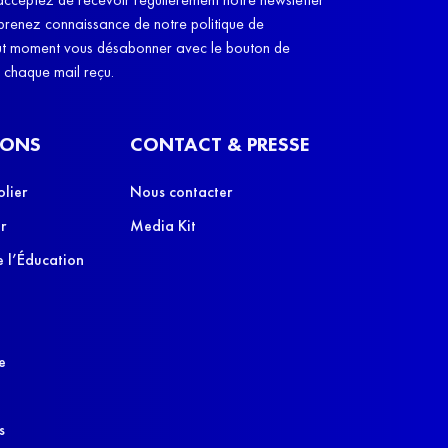
cobayes, des co
 prenez connaissance de notre politique de
leurs parents", e
out moment vous désabonner avec le bouton de
e chaque mail reçu.
IONS
CONTACT & PRESSE
olier
Nous contacter
r
Media Kit
 l’Éducation
e
s