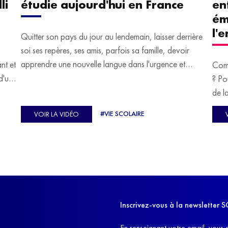
li
étudie aujourd'hui en France
en
ém
l'
Quitter son pays du jour au lendemain, laisser derrière
soi ses repères, ses amis, parfois sa famille, devoir
apprendre une nouvelle langue dans l'urgence et
ant et
Comm
devoir malgré tout se construire un avenir.
d'un
? Po
u
de l
C'est l'histoire de nombreux réfugiés, et notamment
se-
s'oc
#VIE SCOLAIRE
VOIR LA VIDÉO
celle de Lisa Machukha, que nous vous proposons de
pass
découvrir aujourd'hui.
class
Dans
l'ex
11h4
d'êt
Inscrivez-vous à la newslette
et q
En renseignant votre email, vous 