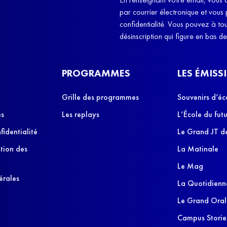
par courrier électronique et vous
confidentialité. Vous pouvez à t
désinscription qui figure en bas d
PROGRAMMES
LES ÉMISS
Grille des programmes
Souvenirs d’éc
es
Les replays
L’École du futu
fidentialité
Le Grand JT de
stion des
La Matinale
Le Mag
érales
La Quotidienn
Le Grand Oral
Campus Storie