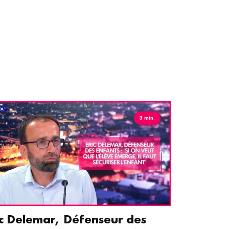
3 min.
ic Delemar, Défenseur des
Guillemet