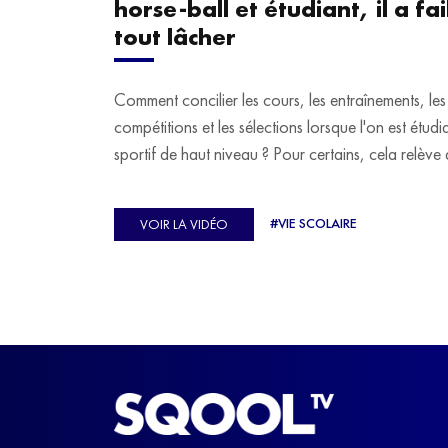
horse-ball et étudiant, il a fail
tout lâcher
Comment concilier les cours, les entraînements, les
compétitions et les sélections lorsque l'on est étudi
sportif de haut niveau ? Pour certains, cela relève 
véritable casse-tête. C'est précisément ce qu'a véc
Ulysse Soriano, vice-champion d'Europe de Hor
#VIE SCOLAIRE
VOIR LA VIDÉO
ball, qui a failli abandonner ses études avant de
trouver un nouvel équilibre.