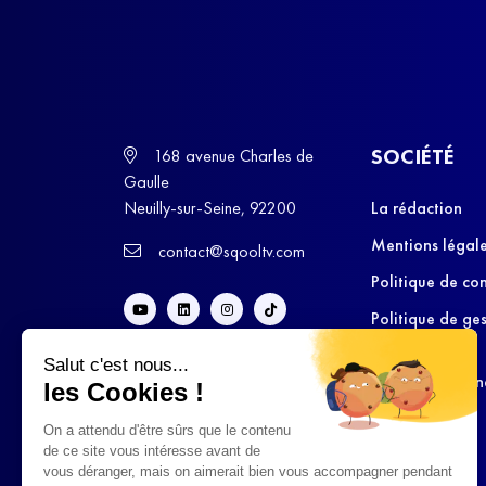
SOCIÉTÉ
168 avenue Charles de
Gaulle
Neuilly-sur-Seine, 92200
La rédaction
Mentions légal
contact@sqooltv.com
Politique de con
Politique de ge
cookies
Salut c'est nous...
Conditions Gén
les Cookies !
d’Utilisation
On a attendu d'être sûrs que le contenu
de ce site vous intéresse avant de
vous déranger, mais on aimerait bien vous accompagner pendant