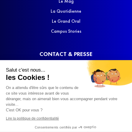
Le Mag
La Quotidienne
Le Grand Oral
Campus Stories
CONTACT & PRESSE
Nous contacter
Salut c'est nous...
Media Kit
les Cookies !
On a attendu d'être sûrs que le contenu de
ce site vous intéresse avant de vous
déranger, mais on aimerait bien vous accompagner pendant votre
visite...
C'est OK pour vous ?
© 2022 SQOOL TV
Lire la politique de confidentialité
Consentements certifiés par