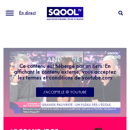
En direct
Ce contenu est hébergé par un tiers. En
affichant le contenu externe, vous acceptez
les termes et conditions de youtube.com
J'ACCEPTE LE 🍪 YOUTUBE