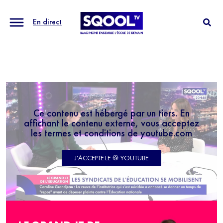
En direct
Ce contenu est hébergé par un tiers. En
affichant le contenu externe, vous acceptez
les termes et conditions de youtube.com
J'ACCEPTE LE 🍪 YOUTUBE