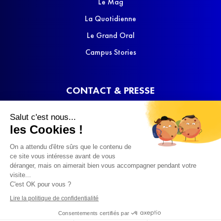
Le Mag
La Quotidienne
Le Grand Oral
Campus Stories
CONTACT & PRESSE
Nous contacter
Salut c'est nous...
Media Kit
les Cookies !
On a attendu d'être sûrs que le contenu de
ce site vous intéresse avant de vous
déranger, mais on aimerait bien vous accompagner pendant votre
visite...
C'est OK pour vous ?
© 2022 SQOOL TV
Lire la politique de confidentialité
Consentements certifiés par