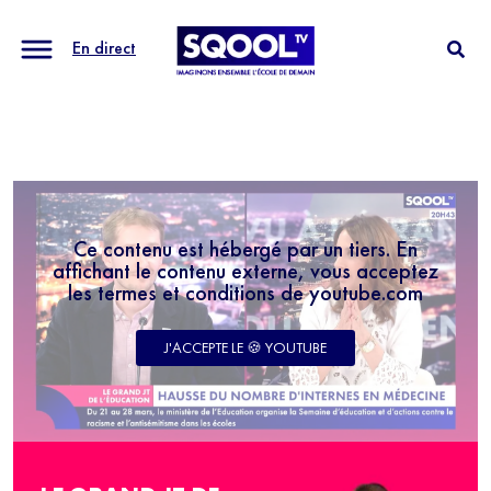
En direct
Ce contenu est hébergé par un tiers. En
affichant le contenu externe, vous acceptez
les termes et conditions de youtube.com
J'ACCEPTE LE 🍪 YOUTUBE