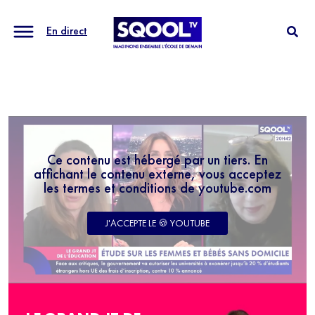
En direct
Ce contenu est hébergé par un tiers. En
affichant le contenu externe, vous acceptez
les termes et conditions de youtube.com
J'ACCEPTE LE 🍪 YOUTUBE