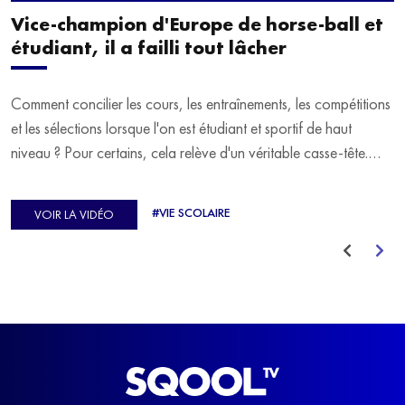
Vice-champion d'Europe de horse-ball et
étudiant, il a failli tout lâcher
Comment concilier les cours, les entraînements, les compétitions
et les sélections lorsque l'on est étudiant et sportif de haut
niveau ? Pour certains, cela relève d'un véritable casse-tête.
C'est précisément ce qu'a vécu Ulysse Soriano, vice-champion
d'Europe de Horse-ball, qui a failli abandonner ses études
#VIE SCOLAIRE
VOIR LA VIDÉO
avant de trouver un nouvel équilibre.