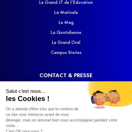
Le Grand JT de l’Éducation
La Matinale
Le Mag
La Quotidienne
Le Grand Oral
Campus Stories
CONTACT & PRESSE
Nous contacter
Salut c'est nous...
Media Kit
les Cookies !
On a attendu d'être sûrs que le contenu de
ce site vous intéresse avant de vous
déranger, mais on aimerait bien vous accompagner pendant votre
visite...
C'est OK pour vous ?