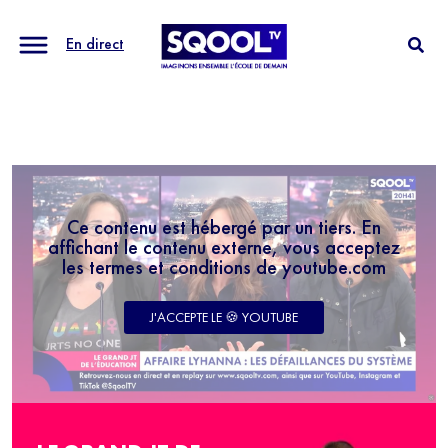
En direct
Ce contenu est hébergé par un tiers. En
affichant le contenu externe, vous acceptez
les termes et conditions de youtube.com
J'ACCEPTE LE 🍪 YOUTUBE