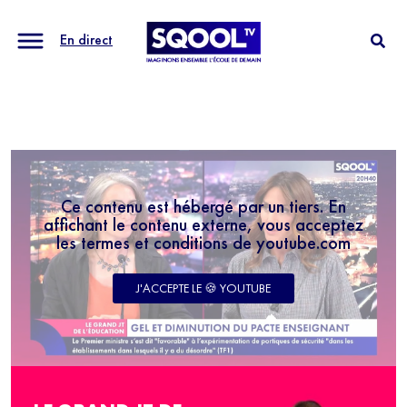
En direct
Ce contenu est hébergé par un tiers. En
affichant le contenu externe, vous acceptez
les termes et conditions de youtube.com
J'ACCEPTE LE 🍪 YOUTUBE