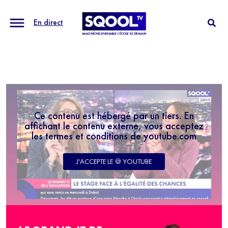
En direct
Ce contenu est hébergé par un tiers. En
affichant le contenu externe, vous acceptez
les termes et conditions de youtube.com
J'ACCEPTE LE 🍪 YOUTUBE