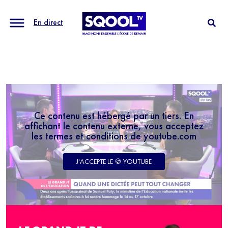
En direct
Ce contenu est hébergé par un tiers. En
affichant le contenu externe, vous acceptez
les termes et conditions de youtube.com
J'ACCEPTE LE 🍪 YOUTUBE