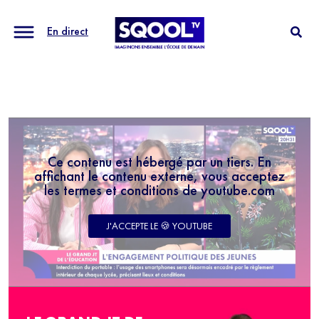
En direct
Ce contenu est hébergé par un tiers. En
affichant le contenu externe, vous acceptez
les termes et conditions de youtube.com
J'ACCEPTE LE 🍪 YOUTUBE