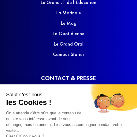
Le Grand JT de l’Éducation
La Matinale
Le Mag
La Quotidienne
Le Grand Oral
Campus Stories
CONTACT & PRESSE
Nous contacter
Salut c'est nous...
Media Kit
les Cookies !
On a attendu d'être sûrs que le contenu de
ce site vous intéresse avant de vous
déranger, mais on aimerait bien vous accompagner pendant votre
visite...
C'est OK pour vous ?