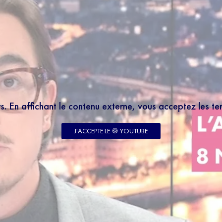
rs. En affichant le contenu externe, vous acceptez les t
J'ACCEPTE LE 🍪 YOUTUBE