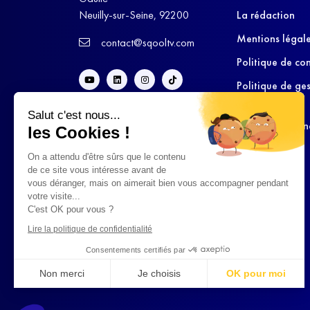
Neuilly-sur-Seine, 92200
La rédaction
Mentions légal
contact@sqooltv.com
Politique de con
Politique de ge
cookies
Salut c'est nous...
Conditions Gén
les Cookies !
d’Utilisation
On a attendu d'être sûrs que le contenu
de ce site vous intéresse avant de
vous déranger, mais on aimerait bien vous accompagner pendant
votre visite...
C'est OK pour vous ?
Lire la politique de confidentialité
Consentements certifiés par
Non merci
Je choisis
OK pour moi
Axeptio consent
Plateforme de Gestion du Consentement : Personnalisez vo