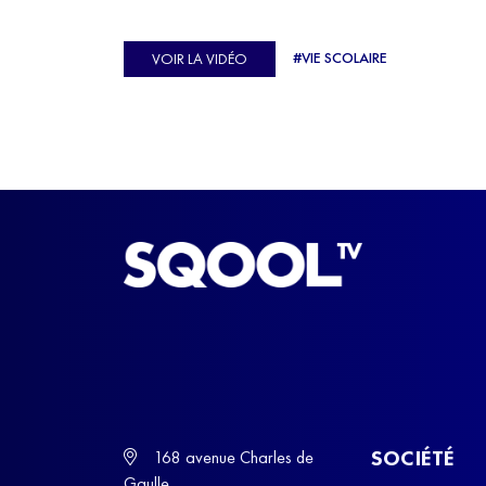
véritable casse-tête. C'est précisément ce qu'a véc
Ulysse Soriano, vice-champion d'Europe de Hor
#VIE SCOLAIRE
VOIR LA VIDÉO
ball, qui a failli abandonner ses études avant de
trouver un nouvel équilibre.
SOCIÉTÉ
168 avenue Charles de
Gaulle