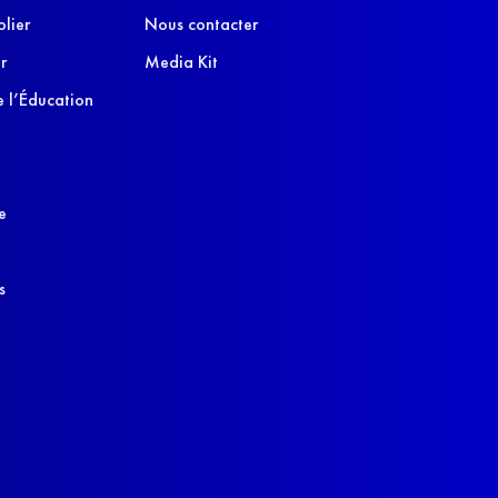
olier
Nous contacter
r
Media Kit
 l’Éducation
e
s