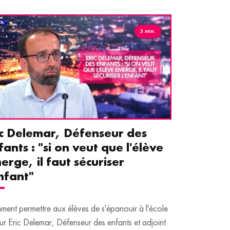
3 min.
ic Delemar, Défenseur des
Guillemet
fants : "si on veut que l'élève
pour les 
erge, il faut sécuriser
aident le
enfant"
écrans
ent permettre aux élèves de s'épanouir à l'école
Traditionnellem
ur Eric Delemar, Défenseur des enfants et adjoint
moins de temps 