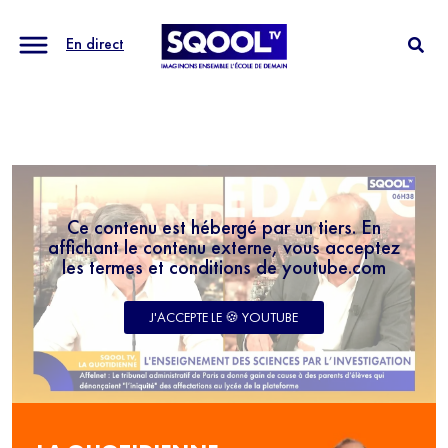
En direct
Ce contenu est hébergé par un tiers. En
affichant le contenu externe, vous acceptez
les termes et conditions de youtube.com
J'ACCEPTE LE 🍪 YOUTUBE