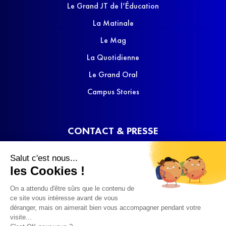
Le Grand JT de l’Éducation
La Matinale
Le Mag
La Quotidienne
Le Grand Oral
Campus Stories
CONTACT & PRESSE
Nous contacter
Salut c'est nous...
Media Kit
les Cookies !
On a attendu d'être sûrs que le contenu de
ce site vous intéresse avant de vous
déranger, mais on aimerait bien vous accompagner pendant votre
visite...