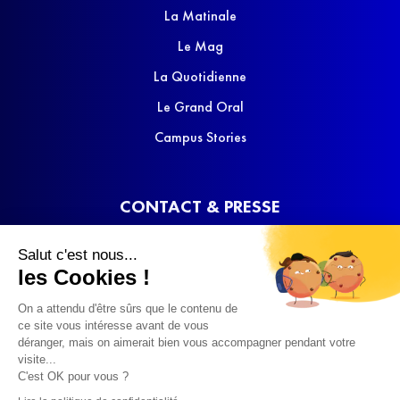
La Matinale
Le Mag
La Quotidienne
Le Grand Oral
Campus Stories
CONTACT & PRESSE
Nous contacter
Salut c'est nous...
Media Kit
les Cookies !
On a attendu d'être sûrs que le contenu de
ce site vous intéresse avant de vous
déranger, mais on aimerait bien vous accompagner pendant votre
visite...
C'est OK pour vous ?
© 2022 SQOOL TV