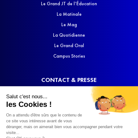
Le Grand JT de l’Éducation
La Matinale
Le Mag
La Quotidienne
Le Grand Oral
Campus Stories
CONTACT & PRESSE
Nous contacter
Salut c'est nous...
Media Kit
les Cookies !
On a attendu d'être sûrs que le contenu de
ce site vous intéresse avant de vous
déranger, mais on aimerait bien vous accompagner pendant votre
visite...