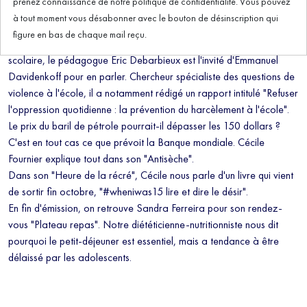
prenez connaissance de notre politique de confidentialité. Vous pouvez
à tout moment vous désabonner avec le bouton de désinscription qui
figure en bas de chaque mail reçu.
À l'occasion de la Journée nationale de lutte contre le harcèlement
scolaire, le pédagogue Éric Debarbieux est l'invité d'Emmanuel
Davidenkoff pour en parler. Chercheur spécialiste des questions de
violence à l'école, il a notamment rédigé un rapport intitulé "Refuser
l'oppression quotidienne : la prévention du harcèlement à l'école".
Le prix du baril de pétrole pourrait-il dépasser les 150 dollars ?
C'est en tout cas ce que prévoit la Banque mondiale. Cécile
Fournier explique tout dans son "Antisèche".
Dans son "Heure de la récré", Cécile nous parle d'un livre qui vient
de sortir fin octobre, "#wheniwas15 lire et dire le désir".
En fin d'émission, on retrouve Sandra Ferreira pour son rendez-
vous "Plateau repas". Notre diététicienne-nutritionniste nous dit
pourquoi le petit-déjeuner est essentiel, mais a tendance à être
délaissé par les adolescents.