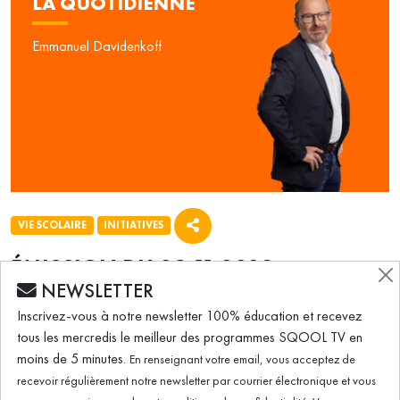
LA QUOTIDIENNE
Emmanuel Davidenkoff
VIE SCOLAIRE
INITIATIVES
ÉMISSION DU 09.11.2023
NEWSLETTER
Inscrivez-vous à notre newsletter 100% éducation et recevez
La Quotidienne (09/11/2023) – C'est la
tous les mercredis le meilleur des programmes SQOOL TV en
Journée nationale contre le harcèlement
moins de 5 minutes.
En renseignant votre email, vous acceptez de
recevoir régulièrement notre newsletter par courrier électronique et vous
scolaire