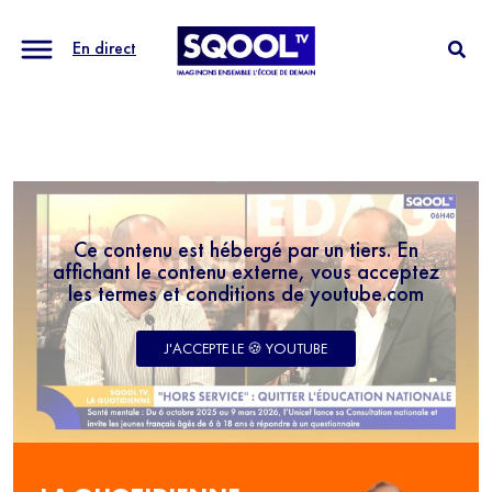
En direct
Ce contenu est hébergé par un tiers. En
affichant le contenu externe, vous acceptez
les termes et conditions de youtube.com
J'ACCEPTE LE 🍪 YOUTUBE