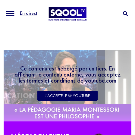
En direct
Ce contenu est hébergé par un tiers. En
affichant le contenu externe, vous acceptez
les termes et conditions de youtube.com
J'ACCEPTE LE 🍪 YOUTUBE