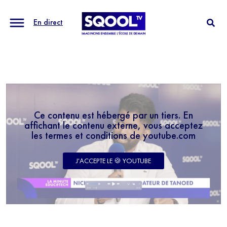
En direct
Ce contenu est hébergé par un tiers. En
affichant le contenu externe, vous acceptez
les termes et conditions de youtube.com
J'ACCEPTE LE 🍪 YOUTUBE