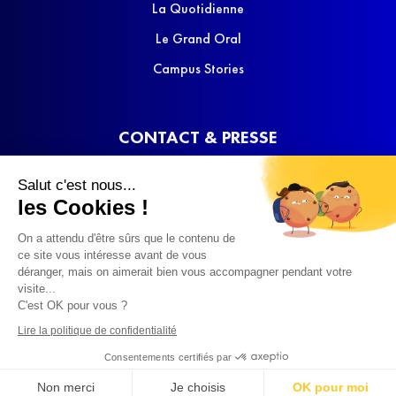
La Quotidienne
Le Grand Oral
Campus Stories
CONTACT & PRESSE
Nous contacter
Salut c'est nous...
Media Kit
les Cookies !
On a attendu d'être sûrs que le contenu de
ce site vous intéresse avant de vous
déranger, mais on aimerait bien vous accompagner pendant votre
visite...
C'est OK pour vous ?
© 2022 SQOOL TV
Lire la politique de confidentialité
Consentements certifiés par
Non merci
Je choisis
OK pour moi