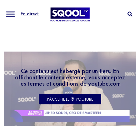
En direct
Ce contenu est hébergé par un tiers. En
affichant le contenu externe, vous acceptez
les termes et conditions de youtube.com
J'ACCEPTE LE 🍪 YOUTUBE