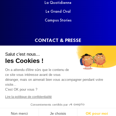
La Quotidienne
Le Grand Oral
Campus Stories
CONTACT & PRESSE
Nous contacter
Salut c'est nous...
Media Kit
les Cookies !
On a attendu d'être sûrs que le contenu de
ce site vous intéresse avant de vous
déranger, mais on aimerait bien vous accompagner pendant votre
visite...
C'est OK pour vous ?
© 2022 SQOOL TV
Lire la politique de confidentialité
Consentements certifiés par
Non merci
Je choisis
OK pour moi