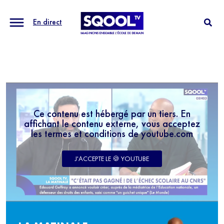
En direct
Ce contenu est hébergé par un tiers. En
affichant le contenu externe, vous acceptez
les termes et conditions de youtube.com
J'ACCEPTE LE 🍪 YOUTUBE