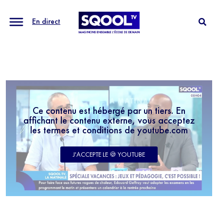
En direct
Ce contenu est hébergé par un tiers. En
affichant le contenu externe, vous acceptez
les termes et conditions de youtube.com
J'ACCEPTE LE 🍪 YOUTUBE