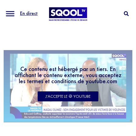
En direct
Ce contenu est hébergé par un tiers. En
affichant le contenu externe, vous acceptez
les termes et conditions de youtube.com
J'ACCEPTE LE 🍪 YOUTUBE