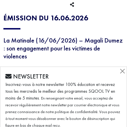
EXTRA-SCOLAIRE
ENGAGEMENT
ÉMISSION DU 16.06.2026
La Matinale (16/06/2026) – Magali Dumez
: son engagement pour les victimes de
violences
NEWSLETTER
Violences conjugales, emprise psychologique, violences familiales
Inscrivez-vous à notre newsletter 100% éducation et recevez
ou vicariantes : comment accompagner les victimes sur le chemin
tous les mercredis le meilleur des programmes SQOOL TV en
de la reconstruction ? Face à ces situations, de nombreux
moins de 5 minutes.
En renseignant votre email, vous acceptez de
professionnels peuvent jouer un rôle déterminant. Mais sont-ils
recevoir régulièrement notre newsletter par courrier électronique et vous
suffisamment formés pour repérer les signaux d’alerte et mieux
prenez connaissance de notre politique de confidentialité. Vous pouvez
protéger les victimes ?
à tout moment vous désabonner avec le bouton de désinscription qui
Et puis il y a les enfants, souvent victimes invisibles de ces violences.
figure en bas de chaque mail reçu.
Comment se reconstruire en tant que mère après un traumatisme,