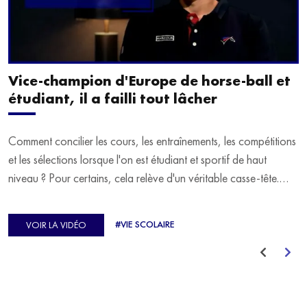
Vice-champion d'Europe de horse-ball et
étudiant, il a failli tout lâcher
Comment concilier les cours, les entraînements, les compétitions
et les sélections lorsque l'on est étudiant et sportif de haut
niveau ? Pour certains, cela relève d'un véritable casse-tête.
C'est précisément ce qu'a vécu Ulysse Soriano, vice-champion
d'Europe de Horse-ball, qui a failli abandonner ses études
#VIE SCOLAIRE
VOIR LA VIDÉO
avant de trouver un nouvel équilibre.