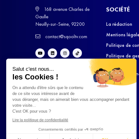
SOCIÉTÉ
168 avenue Charles de
Gaulle
Neuilly-sur-Seine, 92200
La rédaction
Mentions légal
contact@sqooltv.com
Politique de con
Politique de ge
cookies
Salut c'est nous...
Conditions Gén
les Cookies !
d’Utilisation
On a attendu d'être sûrs que le contenu
de ce site vous intéresse avant de
vous déranger, mais on aimerait bien vous accompagner pendant
votre visite...
C'est OK pour vous ?
Lire la politique de confidentialité
Consentements certifiés par