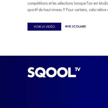
compétitions et les sélections lorsque l'on est étudi
sportif de haut niveau ? Pour certains, cela relève 
véritable casse-tête. C'est précisément ce qu'a véc
Ulysse Soriano, vice-champion d'Europe de Hor
#VIE SCOLAIRE
VOIR LA VIDÉO
ball, qui a failli abandonner ses études avant de
trouver un nouvel équilibre.