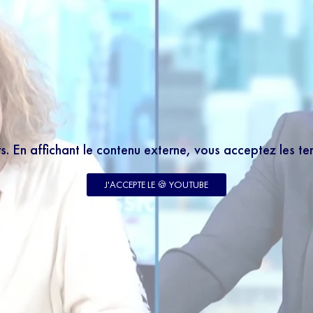
rs. En affichant le contenu externe, vous acceptez les t
J'ACCEPTE LE 🍪 YOUTUBE