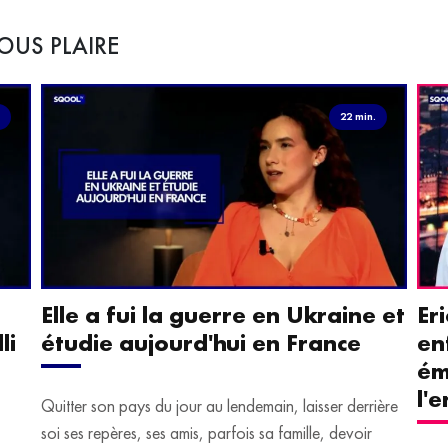
OUS PLAIRE
.
22 min.
Elle a fui la guerre en Ukraine et
Er
li
étudie aujourd'hui en France
en
ém
l'
Quitter son pays du jour au lendemain, laisser derrière
soi ses repères, ses amis, parfois sa famille, devoir