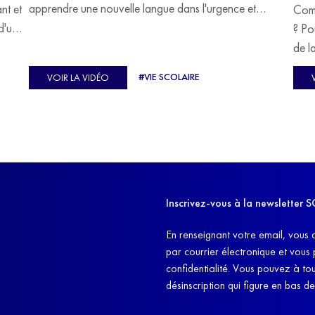
apprendre une nouvelle langue dans l'urgence et
ant et
Comm
devoir malgré tout se construire un avenir.
d'un
? Po
u
de l
C'est l'histoire de nombreux réfugiés, et notamment
se-
s'oc
#VIE SCOLAIRE
VOIR LA VIDÉO
celle de Lisa Machukha, que nous vous proposons de
pass
découvrir aujourd'hui.
class
Dans
l'ex
11h4
d'êt
Inscrivez-vous à la newslette
et q
En renseignant votre email, vous 
par courrier électronique et vous
confidentialité. Vous pouvez à t
désinscription qui figure en bas d