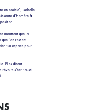
te en poésie", Isabelle
puissante d'Homère à
position.
xtes montrent que la
 que l'on ressent
evient un espace pour
. Elles disent
a révolte s'écrit aussi
.
NS