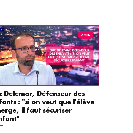
3 min.
ic Delemar, Défenseur des
Guillemet
fants : "si on veut que l'élève
pour les 
erge, il faut sécuriser
aident le
enfant"
écrans