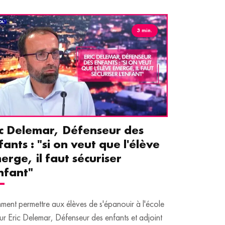
3 min.
ic Delemar, Défenseur des
Guillemet
fants : "si on veut que l'élève
pour les 
erge, il faut sécuriser
aident le
enfant"
écrans
ent permettre aux élèves de s'épanouir à l'école
Traditionnellem
ur Eric Delemar, Défenseur des enfants et adjoint
moins de temps 