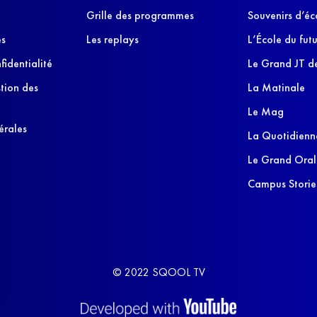
Grille des programmes
Souvenirs d’éc
es
Les replays
L’École du futu
fidentialité
Le Grand JT de
stion des
La Matinale
Le Mag
érales
La Quotidienn
Le Grand Oral
Campus Storie
© 2022 SQOOL TV
s Options