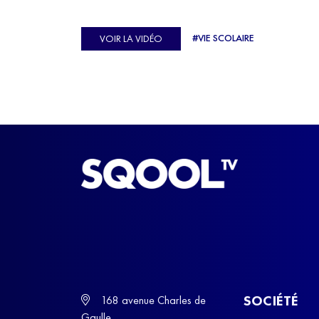
véritable casse-tête. C'est précisément ce qu'a véc
Ulysse Soriano, vice-champion d'Europe de Hor
#VIE SCOLAIRE
VOIR LA VIDÉO
ball, qui a failli abandonner ses études avant de
trouver un nouvel équilibre.
SOCIÉTÉ
168 avenue Charles de
Gaulle