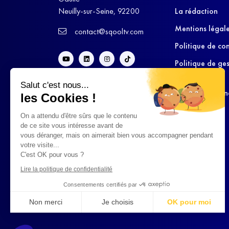
Neuilly-sur-Seine, 92200
La rédaction
Mentions légal
contact@sqooltv.com
Politique de con
Politique de ge
cookies
Salut c'est nous...
Conditions Gén
les Cookies !
d’Utilisation
On a attendu d'être sûrs que le contenu
de ce site vous intéresse avant de
vous déranger, mais on aimerait bien vous accompagner pendant
votre visite...
C'est OK pour vous ?
Lire la politique de confidentialité
Consentements certifiés par
Non merci
Je choisis
OK pour moi
Axeptio consent
Plateforme de Gestion du Consentement : Personnalisez vo