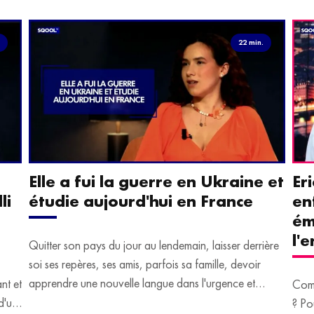
.
22 min.
Elle a fui la guerre en Ukraine et
Er
li
étudie aujourd'hui en France
en
ém
l'
Quitter son pays du jour au lendemain, laisser derrière
soi ses repères, ses amis, parfois sa famille, devoir
apprendre une nouvelle langue dans l'urgence et
ant et
Comm
devoir malgré tout se construire un avenir.
d'un
? Po