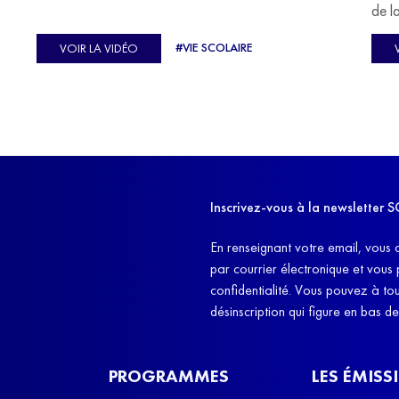
u
de l
C'est l'histoire de nombreux réfugiés, et notamment
se-
s'oc
#VIE SCOLAIRE
VOIR LA VIDÉO
celle de Lisa Machukha, que nous vous proposons de
pass
découvrir aujourd'hui.
class
Dans
l'ex
11h4
d'êt
Inscrivez-vous à la newslette
et q
En renseignant votre email, vous 
par courrier électronique et vous
confidentialité. Vous pouvez à t
désinscription qui figure en bas d
PROGRAMMES
LES ÉMISS