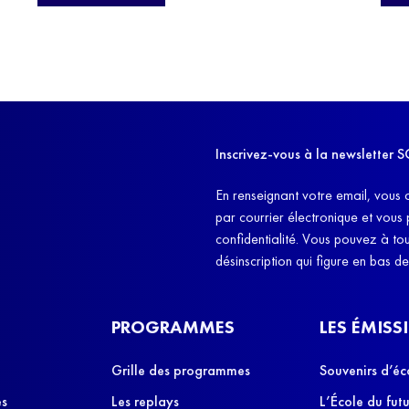
pass
découvrir aujourd'hui.
class
Dans
l'ex
11h4
d'êt
Inscrivez-vous à la newslette
et q
En renseignant votre email, vous 
par courrier électronique et vous
confidentialité. Vous pouvez à t
désinscription qui figure en bas d
PROGRAMMES
LES ÉMISS
Grille des programmes
Souvenirs d’éc
es
Les replays
L’École du futu