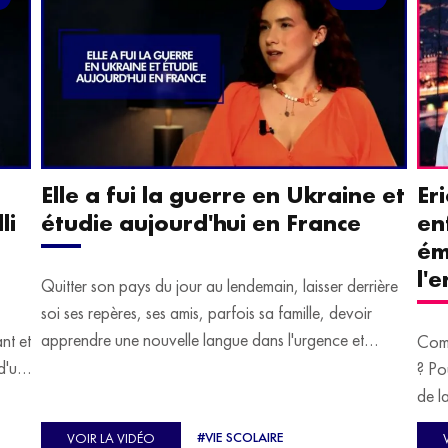
Elle a fui la guerre en Ukraine et
Er
li
étudie aujourd'hui en France
en
ém
l'
Quitter son pays du jour au lendemain, laisser derrière
soi ses repères, ses amis, parfois sa famille, devoir
apprendre une nouvelle langue dans l'urgence et
ant et
Comm
devoir malgré tout se construire un avenir.
d'un
? Po
u
de l
C'est l'histoire de nombreux réfugiés, et notamment
se-
s'oc
#VIE SCOLAIRE
VOIR LA VIDÉO
celle de Lisa Machukha, que nous vous proposons de