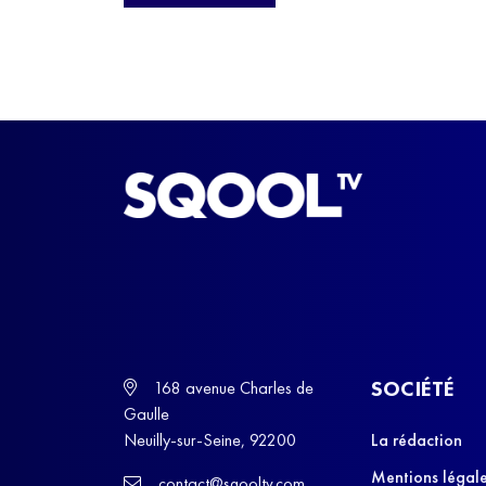
ball, qui a failli abandonner ses études avant de
trouver un nouvel équilibre.
SOCIÉTÉ
168 avenue Charles de
Gaulle
Neuilly-sur-Seine, 92200
La rédaction
Mentions légal
contact@sqooltv.com