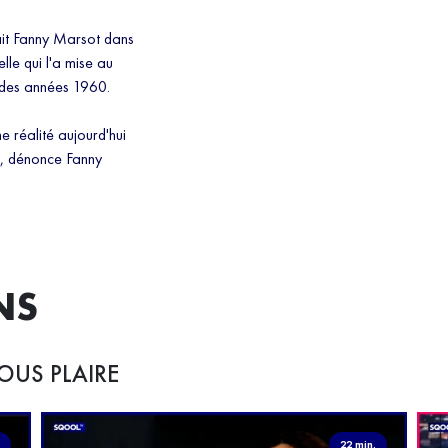
fait Fanny Marsot dans
elle qui l'a mise au
e des années 1960.
e réalité aujourd'hui
t", dénonce Fanny
NS
OUS PLAIRE
.
22 min.