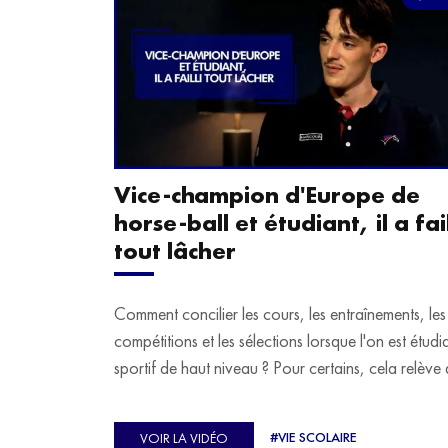
Vice-champion d'Europe de
horse-ball et étudiant, il a fail
tout lâcher
Comment concilier les cours, les entraînements, les
compétitions et les sélections lorsque l'on est étudi
sportif de haut niveau ? Pour certains, cela relève 
véritable casse-tête. C'est précisément ce qu'a véc
Ulysse Soriano, vice-champion d'Europe de Hor
#VIE SCOLAIRE
VOIR LA VIDÉO