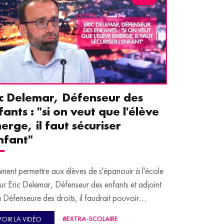
ic Delemar, Défenseur des
Guillemet
fants : "si on veut que l'élève
pour les 
erge, il faut sécuriser
aident le
enfant"
écrans
ent permettre aux élèves de s'épanouir à l'école
Traditionnellem
ur Eric Delemar, Défenseur des enfants et adjoint
moins de temps 
a Défenseure des droits, il faudrait pouvoir
adultes, qui peuv
cuper d'eux durant l'entièreté du temps qu'ils
contiennent pou
#EXTRA-SCOLAIRE
VOIR LA VIDÉO
VOIR LA VID