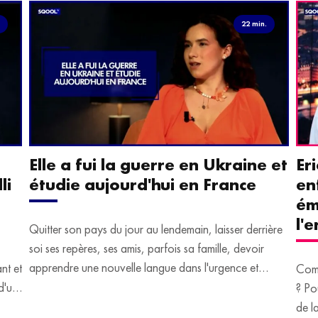
.
22 min.
Elle a fui la guerre en Ukraine et
Er
li
étudie aujourd'hui en France
en
ém
l'
Quitter son pays du jour au lendemain, laisser derrière
soi ses repères, ses amis, parfois sa famille, devoir
apprendre une nouvelle langue dans l'urgence et
ant et
Comm
devoir malgré tout se construire un avenir.
d'un
? Po
u
de l