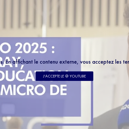
rs. En affichant le contenu externe, vous acceptez les t
J'ACCEPTE LE 🍪 YOUTUBE