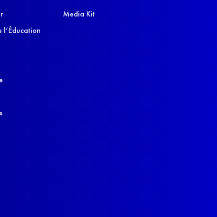
r
Media Kit
 l’Éducation
e
s
s réglementations. Personnalisez vos préférences pour contrôler