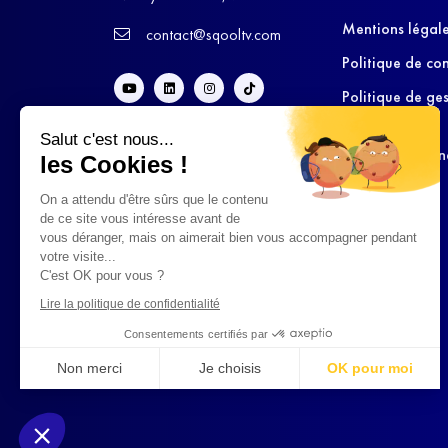
Mentions légal
contact@sqooltv.com
Politique de con
Politique de ge
cookies
Salut c'est nous...
Conditions Gén
les Cookies !
d’Utilisation
On a attendu d'être sûrs que le contenu
de ce site vous intéresse avant de
vous déranger, mais on aimerait bien vous accompagner pendant
votre visite...
C'est OK pour vous ?
Lire la politique de confidentialité
Consentements certifiés par
Non merci
Je choisis
OK pour moi
Axeptio consent
Plateforme de Gestion du Consentement : Personnalisez vo
Notre plateforme vous permet d'adapter et de gérer vos param