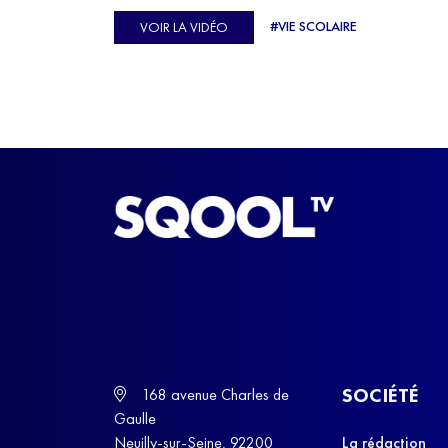
Ulysse Soriano, vice-champion d'Europe de Hor
#VIE SCOLAIRE
VOIR LA VIDÉO
ball, qui a failli abandonner ses études avant de
trouver un nouvel équilibre.
SOCIÉTÉ
168 avenue Charles de
Gaulle
Neuilly-sur-Seine, 92200
La rédaction