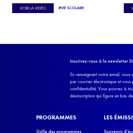
C'est l'histoire de nombreux réfugiés, et notamment
se-
s'oc
#VIE SCOLAIRE
VOIR LA VIDÉO
celle de Lisa Machukha, que nous vous proposons de
pass
découvrir aujourd'hui.
class
Dans
l'ex
11h4
d'êt
Inscrivez-vous à la newslette
et q
En renseignant votre email, vous 
par courrier électronique et vous
confidentialité. Vous pouvez à t
désinscription qui figure en bas d
PROGRAMMES
LES ÉMISS
Grille des programmes
Souvenirs d’éc