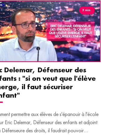
3 min.
ic Delemar, Défenseur des
Guillemet
fants : "si on veut que l'élève
pour les 
erge, il faut sécuriser
aident le
enfant"
écrans
ent permettre aux élèves de s'épanouir à l'école
Traditionnellem
ur Eric Delemar, Défenseur des enfants et adjoint
moins de temps 
a Défenseure des droits, il faudrait pouvoir
adultes, qui peuv