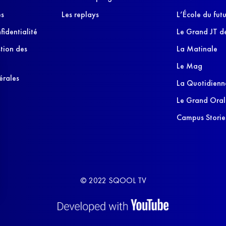
es
Les replays
L’École du futu
fidentialité
Le Grand JT de
stion des
La Matinale
Le Mag
érales
La Quotidienn
Le Grand Oral
Campus Storie
© 2022 SQOOL TV
s Options
ètres de confidentialité, en garantissant la conformité avec le