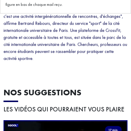
Mêlant à la fois fitness et musculation, le CrossFit est un sport très
figure en bas de chaque mail reçu.
physique, né aux Etats-Unis. "Ce n'est pas un sport collectif, mais
c'est une activité intergénérationnelle de rencontres, d'échanges",
affirme Bertrand Rebours, directeur du service "sport" de la cité
internationale universitaire de Paris. Une plateforme de CrossFit,
gratuite et accessible à toutes et tous, est située dans le parc de la
cité internationale universitaire de Paris. Chercheurs, professeurs ou
encore étudiants peuvent se rassembler pour pratiquer cette
activité sportive.
NOS SUGGESTIONS
LES VIDÉOS QUI POURRAIENT VOUS PLAIRE
17 min.