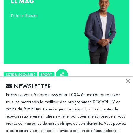
LE MAG
Patrice Boisfer
EXTRA-SCOLAIRE
SPORT
NEWSLETTER
ÉMISSION DU 14.11.2022
Inscrivez-vous à notre newsletter 100% éducation et recevez
tous les mercredis le meilleur des programmes SQOOL TV en
moins de 5 minutes.
En renseignant votre email, vous acceptez de
Crossfit, le sport anti-déprime !
recevoir régulièrement notre newsletter par courrier électronique et vous
prenez connaissance de notre politique de confidentialité. Vous pouvez
à tout moment vous désabonner avec le bouton de désinscription qui