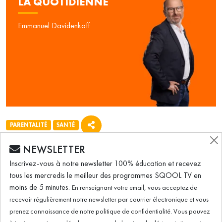
LA QUOTIDIENNE
Emmanuel Davidenkoff
PARENTALITÉ
SANTÉ
ÉMISSION DU 06.09.2024
NEWSLETTER
Inscrivez-vous à notre newsletter 100% éducation et recevez
tous les mercredis le meilleur des programmes SQOOL TV en
Ce qu'il faut savoir sur la procréation
moins de 5 minutes.
En renseignant votre email, vous acceptez de
médicalement assistée
recevoir régulièrement notre newsletter par courrier électronique et vous
prenez connaissance de notre politique de confidentialité. Vous pouvez