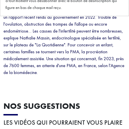
à tout moment vous désabonner avec le bouton de désinscription qui
figure en bas de chaque mail reçu.
En France, l'infertilité concerne plus de 3 millions de Français, selon
un rapport récent rendu au gouvernement en 2022. Trouble de
l'ovulation, obstruction des trompes de Fallope ou encore
endométriose… Les causes de l'infertilité peuvent être nombreuses,
explique Nathalie Massin, endocrinologue spécialisée en fertilité,
sur le plateau de "La Quotidienne". Pour concevoir un enfant,
certaines familles se tournent vers la PMA, la procréation
médicalement assistée. Une situation qui concernait, fin 2023, près
de 7600 femmes, en attente d'une PMA, en France, selon l'Agence
de la biomédecine.
NOS SUGGESTIONS
LES VIDÉOS QUI POURRAIENT VOUS PLAIRE